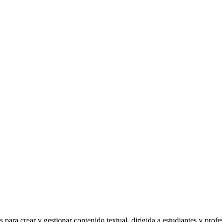
para crear y gestionar contenido textual, dirigida a estudiantes y profes