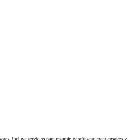
ores. Incluye servicios para resumir, parafrasear, crear ensayos y