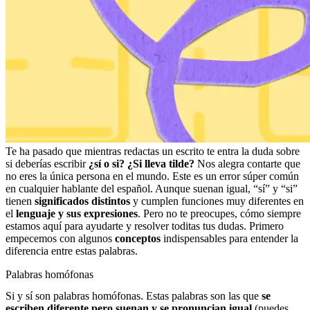
Te ha pasado que mientras redactas un escrito te entra la duda sobre
si deberías escribir
¿sí o si?
¿Si lleva tilde?
Nos alegra contarte que
no eres la única persona en el mundo. Este es un error súper común
en cualquier hablante del español. Aunque suenan igual, “sí” y “si”
tienen
significados distintos
y cumplen funciones muy diferentes en
el
lenguaje y sus expresiones
. Pero no te preocupes, cómo siempre
estamos aquí para ayudarte y resolver toditas tus dudas. Primero
empecemos con algunos
conceptos
indispensables para entender la
diferencia entre estas palabras.
Palabras homófonas
Si y sí son palabras homófonas. Estas palabras son las que
se
escriben diferente pero suenan y se pronuncian igual
(puedes