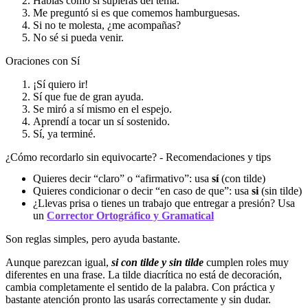
Hablas como si supieras del tema.
Me preguntó si es que comemos hamburguesas.
Si no te molesta, ¿me acompañas?
No sé si pueda venir.
Oraciones con Sí
¡Sí quiero ir!
Sí que fue de gran ayuda.
Se miró a sí mismo en el espejo.
Aprendí a tocar un sí sostenido.
Sí, ya terminé.
¿Cómo recordarlo sin equivocarte? - Recomendaciones y tips
Quieres decir “claro” o “afirmativo”: usa
sí
(con tilde)
Quieres condicionar o decir “en caso de que”: usa
si
(sin tilde)
¿Llevas prisa o tienes un trabajo que entregar a presión? Usa
un
Corrector Ortográfico y Gramatical
Son reglas simples, pero ayuda bastante.
Aunque parezcan igual,
si con tilde y sin tilde
cumplen roles muy
diferentes en una frase. La tilde diacrítica no está de decoración,
cambia completamente el sentido de la palabra. Con práctica y
bastante atención pronto las usarás correctamente y sin dudar.